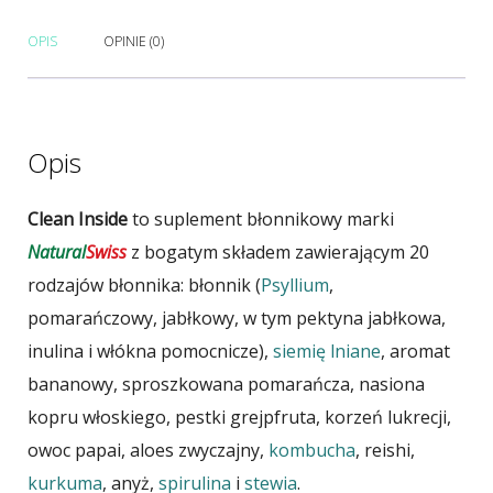
OPIS
OPINIE (0)
Opis
Clean Inside
to suplement błonnikowy marki
Natural
Swiss
z bogatym składem zawierającym 20
rodzajów błonnika: błonnik (
Psyllium
,
pomarańczowy, jabłkowy, w tym pektyna jabłkowa,
inulina i włókna pomocnicze),
siemię lniane
, aromat
bananowy, sproszkowana pomarańcza, nasiona
kopru włoskiego, pestki grejpfruta, korzeń lukrecji,
owoc papai, aloes zwyczajny,
kombucha
, reishi,
kurkuma
, anyż,
spirulina
i
stewia
.