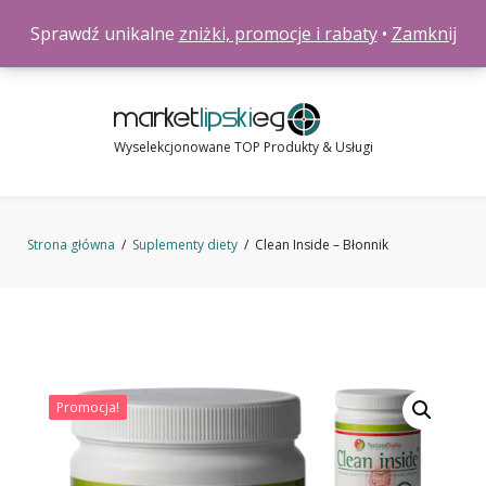
Skip
0
Sprawdź unikalne
zniżki, promocje i rabaty
•
Zamknij
to
content
Wyselekcjonowane TOP Produkty & Usługi
Strona główna
/
Suplementy diety
/
Clean Inside – Błonnik
Promocja!