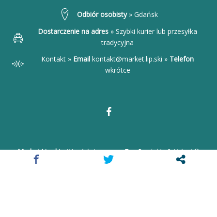
Odbiór osobisty
»
Gdańsk
Dostarczenie na adres
»
Szybki kurier lub przesyłka
tradycyjna
Kontakt »
Email
kontakt@market.lip.ski
»
Telefon
wkrótce
FB
Market.Lip.ski
•
Wyselekcjonowane Top Produkty & Usługi
©
2026