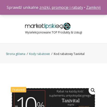
Skip
0
Sprawdź unikalne
zniżki, promocje i rabaty
•
Zamknij
to
content
Wyselekcjonowane TOP Produkty & Usługi
Strona główna
/
Kody rabatowe
/
Kod rabatowy Taxivital
Featured