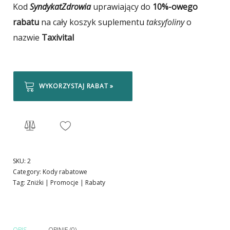
Kod
SyndykatZdrowia
uprawiający do
10%-owego
rabatu
na cały koszyk suplementu
taksyfoliny
o
nazwie
Taxivital
WYKORZYSTAJ RABAT »
SKU:
2
Category:
Kody rabatowe
Tag:
Zniżki | Promocje | Rabaty
OPIS
OPINIE (0)